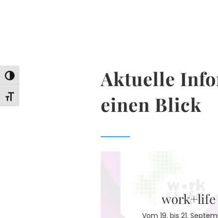
Aktuelle Inf
Umschalten auf hohe Kontraste
einen Blick
Schrift vergrößern
work+life
Vom 19. bis 21. Septem