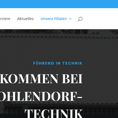
rriere
Aktuelles
Unsere Filialen
FÜHREND IN TECHNIK
LKOMMEN BEI
OHLENDORF-
TECHNIK