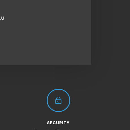
AU

SECURITY