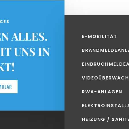
ICES
N ALLES.
E-MOBILITÄT
IT UNS IN
BRANDMELDEANL
KT!
EINBRUCHMELDE
VIDEOÜBERWAC
MULAR
RWA-ANLAGEN
ELEKTROINSTALL
HEIZUNG / SANIT